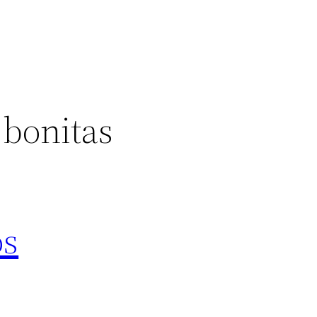
 bonitas
os