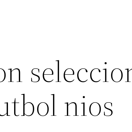
on seleccio
utbol nios