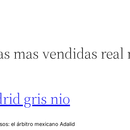
as mas vendidas real
rid gris nio
os: el árbitro mexicano Adalid