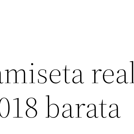
amiseta rea
018 barata