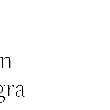
on
gra