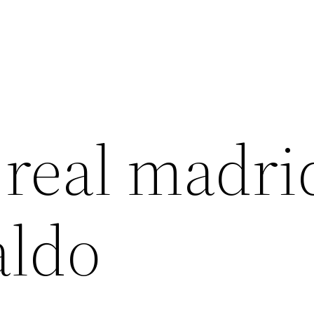
 real madri
aldo