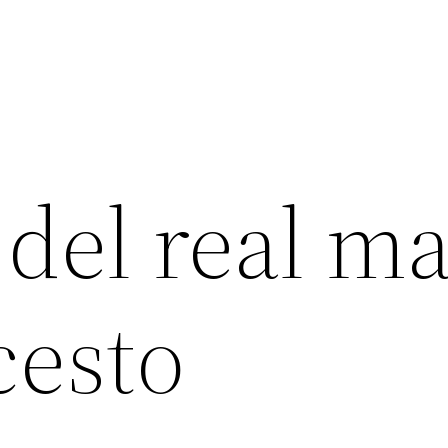
 del real m
cesto